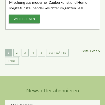
Mischung aus moderner Zauberkunst und Humor
sorgte für staunende Gesichter im ganzen Saal.
WEITERLESEN
Seite 1 von 5
1
2
3
4
5
VORWÄRTS
ENDE
Newsletter abonnieren
E-
Mail-