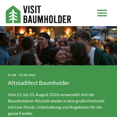
menu
Kirmes in Baumholder
Genussmarkt Baumholder
Die traditionelle
Erleben Sie beim Genussmarkt in Baumholder eine Welt
Kirmes in Baumholder.
der Aromen mit über 20 Ständen, die lokale
21.08. - 23.08.2026
Köstlichkeiten und internationale Delikatessen
Altstadtfest Baumholder
MEHR DAZU
präsentieren. Weitere Infos folgen.
Vom 21. bis 23. August 2026 verwandelt sich die
Baumholderer Altstadt wieder in eine große Festmeile
MEHR DAZU
mit Live-Musik, Unterhaltung und Angeboten für die
ganze Familie.