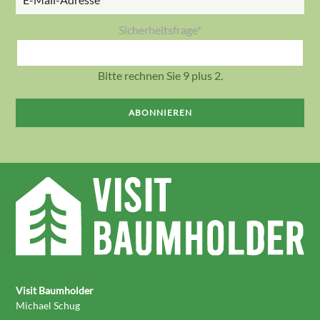
Adresse
Pflichtfeld
Sicherheitsfrage
*
Bitte rechnen Sie 9 plus 2.
ABONNIEREN
Visit Baumholder
Michael Schug