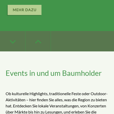
MEHR DAZU
keyboard_arrow_down
keyboard_arrow_down
keyboard_arrow_up
keyboard_arrow_up
keyboard_arrow_down
keyboard_arrow_up
Events in und um Baumholder
Ob kulturelle Highlights, traditionelle Feste oder Outdoor-
Aktivitäten – hier finden Sie alles, was die Region zu bieten
hat. Entdecken Sie lokale Veranstaltungen, von Konzerten
über Märkte bis hin zu Lesungen, und erleben Sie die